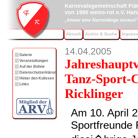
Karnevalsgemeinschaft Fide
von 1980 weiss-rot e.V. Ha
„Immer eine Narrenlänge voraus!
Aktuell
Archiv & Suche
Impres
14.04.2005
Galerie
Jahreshaupt
Veranstaltungen
Auf der Bühne
Datenschutzerklärung
Tanz-Sport-C
Hinter den Kulissen
Links
Ricklinger
Am 10. April 
Sportfreunde 