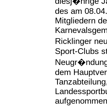
diesj�hrige 
des am 08.04
Mitgliedern de
Karnevalsgeme
Ricklinger ne
Sport-Clubs st
Neugr�ndung 
dem Hauptver
Tanzabteilung,
Landessportb
aufgenommen