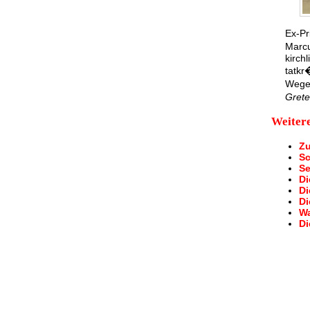
Ex-Pr
Marcu
kirch
tatkr
Wege 
Gret
Weitere
Zu
Sc
Se
Di
Di
Di
Wa
Di