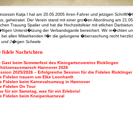
inzessin Katja I hat am 20.05.2005 ihren Fahrer und jetzigen Schriftf
s, geheiratet. Der Verein stand mit einer gro�en Abordnung am 21.05
lichen Trauung Spalier und hat die Hochzeitsfeier mit etlichen Darbietu
�ftigen Unterst�tzung der Verbandsgarde bereichert. Wir m�chten un
bei allen Mitwirkenden f�r die gelungene �berraschung recht herzli
e und J�rgen Scheele
 fidele Nachrichten
 Gast beim Sommerfest des Kleingartenvereins Ricklingen
hützenausmarsch Hannover 2026
ssion 2025/2026 – Erfolgreiche Session für die Fidelen Ricklinger
e Fidelen trauern um Elke Leonhardt
e Fidelen beim Karnevalsumzug in Hannover
e Fidelen On Tour
s für ein Samstag, was für ein Erlebnis!
e Fidelen beim Kneipenkarneval