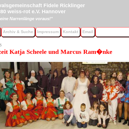
alsgemeinschaft Fidele Ricklinger
80 weiss-rot e.V. Hannover
eine Narrenlänge voraus!“
Archiv & Suche
Impressum
Kontakt
Email
5
eit Katja Scheele und Marcus Ram�nke