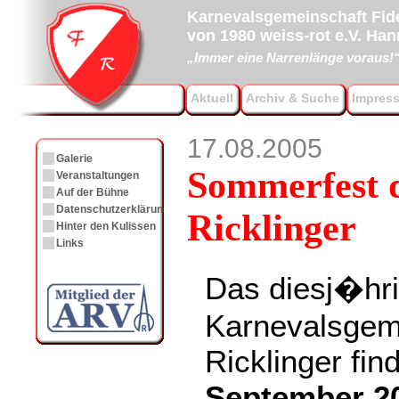
Karnevalsgemeinschaft Fide
von 1980 weiss-rot e.V. Ha
„Immer eine Narrenlänge voraus!
Aktuell
Archiv & Suche
Impres
17.08.2005
Galerie
Sommerfest d
Veranstaltungen
Auf der Bühne
Datenschutzerklärung
Ricklinger
Hinter den Kulissen
Links
Das diesj�hr
Karnevalsgeme
Ricklinger fi
September 20