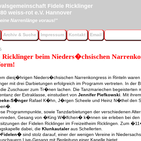
alsgemeinschaft Fidele Ricklinger
80 weiss-rot e.V. Hannover
eine Narrenlänge voraus!“
Archiv & Suche
Impressum
Kontakt
Email
5
e Ricklinger beim Nieders�chsischen Narrenko
form!
em diesj�hrigen Nieders�chsischen Narrenkongress in Rinteln waren 
inger mit drei Darbietungen erfolgreich im Programm vertreten. In der 
die Zuschauer zum Tr�nen lachen. Die Tanzmariechen begeisterten m
tentanz der Extraklasse, einstudiert von
Jennifer Piefkowski
. Mit ihr
eeke-S�nger
Rafael K�hn, J�rgen Scheele und Heinz N�thel den 
en�.
iese Programmpunkte, sowie Tanzdarbietungen der verschiedenen Alter
enreden, Gesang von �King W�lfchen� k�nnen sie erleben bei den 
sitzungen der Fidelen Ricklinger im Freizeitheim Ricklingen. Zum �11
ngskapelle dabei, die
Klunkautaler
aus Schellerten.
Fidelen�
sind stolz darauf, einer der wenigen Vereine in Niedersachs
uschauern Live-Gesang mit Begleitung einer Kapelle bietet.