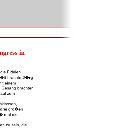
ngress in
die Fidelen
B�tt brachte
J�rg
it einem
em Gesang brachten
Saal zum
sklassen,
drei gro�en
� mal als
en zu sein, die