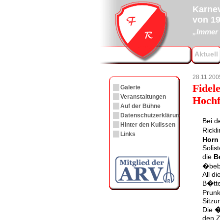
Karnev
von 19
„Immer 
Aktuell
28.11.200
Fidel
Galerie
Veranstaltungen
Hoch
Auf der Bühne
Datenschutzerklärung
Bei d
Hinter den Kulissen
Rickl
Links
Horn
Solis
die
B
�beb
All d
B�tt
Prunk
Sitzu
Die
�
den Z