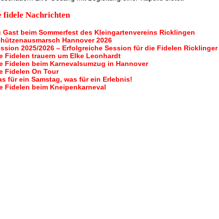
 fidele Nachrichten
 Gast beim Sommerfest des Kleingartenvereins Ricklingen
hützenausmarsch Hannover 2026
ssion 2025/2026 – Erfolgreiche Session für die Fidelen Ricklinger
e Fidelen trauern um Elke Leonhardt
e Fidelen beim Karnevalsumzug in Hannover
e Fidelen On Tour
s für ein Samstag, was für ein Erlebnis!
e Fidelen beim Kneipenkarneval