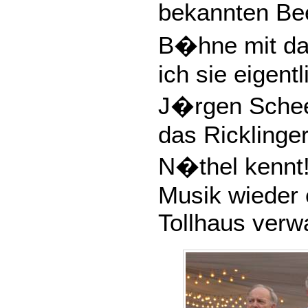
bekannten Be
B�hne mit dab
ich sie eigentl
J�rgen Schee
das Ricklinge
N�thel kennt!
Musik wieder 
Tollhaus verw