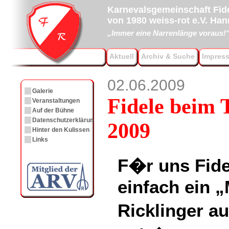
Karnevalsgemeinschaft Fide
von 1980 weiss-rot e.V. Ha
„Immer eine Narrenlänge voraus!
Aktuell
Archiv & Suche
Impres
02.06.2009
Galerie
Fidele beim 
Veranstaltungen
Auf der Bühne
Datenschutzerklärung
2009
Hinter den Kulissen
Links
F�r uns Fidel
einfach ein 
Ricklinger 