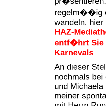
pr�sentieren. 
regelm��ig on
wandeln, hier
HAZ-Mediath
entf�hrt Sie 
Karnevals
An dieser Ste
nochmals bei 
und Michaela 
meiner spont
mit Herrn Run