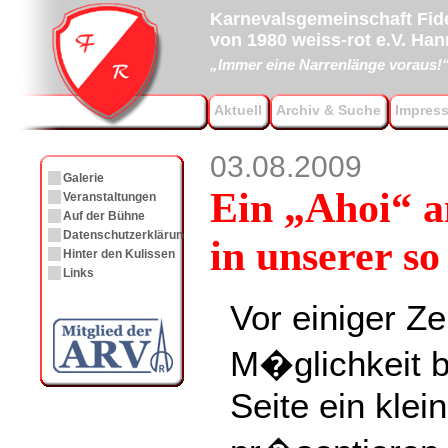
Karnevalsgemeinschaft Fide
von 1980 weiss-rot e.V. Ha
„Immer eine Narrenlänge voraus!
Aktuell
Archiv & Suche
Impres
03.08.2009
Galerie
Ein „Ahoi“ a
Veranstaltungen
Auf der Bühne
Datenschutzerklärung
in unserer so
Hinter den Kulissen
Links
Vor einiger Ze
M�glichkeit b
Seite ein klei