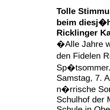
Tolle Stimmu
beim diesj�
Ricklinger K
�Alle Jahre w
den Fidelen Ri
Sp�tsommer.
Samstag, 7. 
n�rrische So
Schulhof der 
Schule in Obe