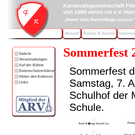
Karnevalsgemeinschaft Fide
von 1980 weiss-rot e.V. Ha
„Immer eine Narrenlänge voraus!
Aktuell
Archiv & Suche
Impres
Sommerfest 
Galerie
Veranstaltungen
Auf der Bühne
Sommerfest de
Datenschutzerklärung
Hinter den Kulissen
Samstag, 7. A
Links
Schulhof der 
Schule.
Petr
Axel K�nig horcht zu
Grete S