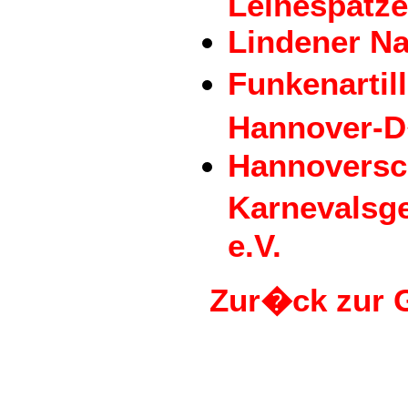
Leinespatz
Lindener Na
Funkenartil
Hannover-
Hannoversc
Karnevalsg
e.V.
Zur�ck zur G