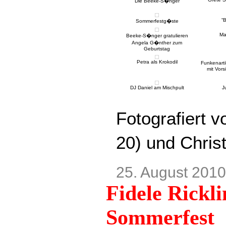
Die Beeke-S�nger
“
Sommerfestg�ste
Ma
Beeke-S�nger gratulieren
Angela G�nther zum
Geburtstag
Petra als Krokodil
Funkenarti
mit Vor
DJ Daniel am Mischpult
J
Fotografiert 
20) und Chris
25. August 2010
Fidele Rickli
Sommerfest