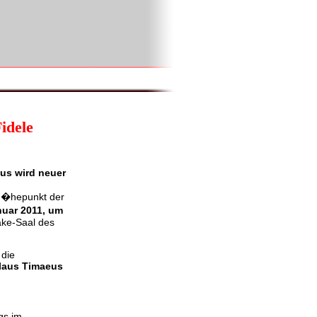
idele
us wird neuer
 H�hepunkt der
nuar 2011, um
ake-Saal des
 die
laus Timaeus
gs im