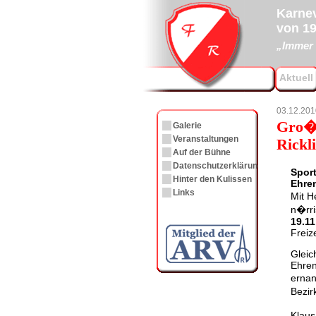
Karnev
von 19
„Immer 
Aktuell
03.12.201
Gro�e
Galerie
Veranstaltungen
Rickl
Auf der Bühne
Datenschutzerklärung
Spor
Hinter den Kulissen
Ehren
Links
Mit H
n�rri
19.11
Freiz
Gleic
Ehren
ernan
Bezi
Klaus