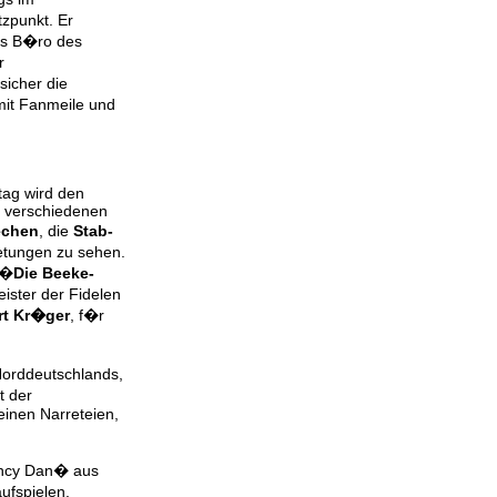
zpunkt. Er
das B�ro des
r
sicher die
it Fanmeile und
tag wird den
 verschiedenen
echen
, die
Stab-
etungen zu sehen.
 �
Die Beeke-
ister der Fidelen
rt Kr�ger
, f�r
Norddeutschlands,
t der
einen Narreteien,
ancy Dan� aus
ufspielen.