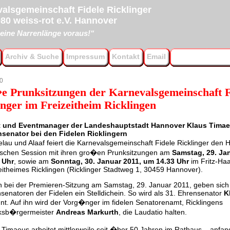
alsgemeinschaft Fidele Ricklinger
80 weiss-rot e.V. Hannover
eine Narrenlänge voraus!“
Archiv & Suche
Impressum
Kontakt
Email
0
 Prunksitzungen der Karnevalsgemeinschaft F
inger im Freizeitheim Ricklingen
t und Eventmanager der Landeshauptstadt Hannover Klaus Timae
senator bei den Fidelen Ricklingern
elau und Alaaf feiert die Karnevalsgemeinschaft Fidele Ricklinger den
schen Session mit ihren gro�en Prunksitzungen am
Samstag, 29. Ja
 Uhr
, sowie am
Sonntag, 30. Januar 2011, um 14.33 Uhr
im Fritz-Ha
eitheimes Ricklingen (Ricklinger Stadtweg 1, 30459 Hannover).
h bei der Premieren-Sitzung am Samstag, 29. Januar 2011, geben sich
senatoren der Fidelen ein Stelldichein. So wird als 31. Ehrensenator
K
nt. Auf ihn wird der Vorg�nger im fidelen Senatorenamt, Ricklingens
rksb�rgermeister
Andreas Markurth
, die Laudatio halten.
 Timaeus arbeitet mittlerweile seit �ber 50 Jahren im Rathaus – anfan