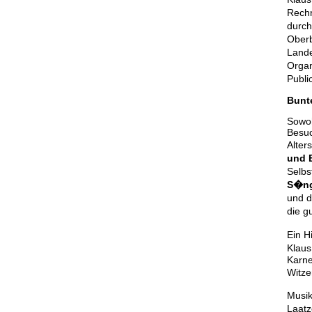
Rechn
durch
Oberb
Lande
Organ
Publi
Bunt
Sowoh
Besuc
Alter
und 
Selbs
S�ng
und d
die g
Ein H
Klaus
Karne
Witze
Musik
Laatz