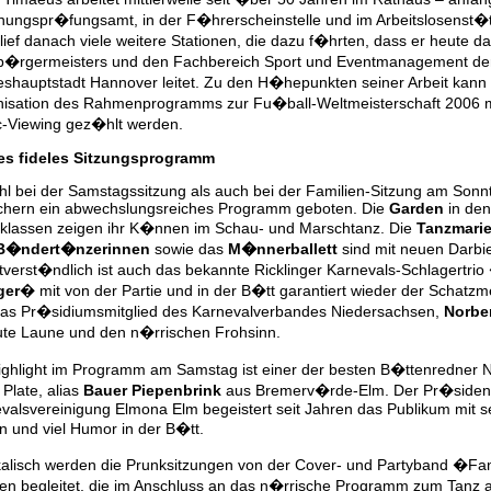
ungspr�fungsamt, in der F�hrerscheinstelle und im Arbeitslosenst�t
lief danach viele weitere Stationen, die dazu f�hrten, dass er heute 
�rgermeisters und den Fachbereich Sport und Eventmanagement de
shauptstadt Hannover leitet. Zu den H�hepunkten seiner Arbeit kann 
isation des Rahmenprogramms zur Fu�ball-Weltmeisterschaft 2006 m
c-Viewing gez�hlt werden.
es fideles Sitzungsprogramm
l bei der Samstagssitzung als auch bei der Familien-Sitzung am Sonn
hern ein abwechslungsreiches Programm geboten. Die
Garden
in den
sklassen zeigen ihr K�nnen im Schau- und Marschtanz. Die
Tanzmari
B�ndert�nzerinnen
sowie das
M�nnerballett
sind mit neuen Darbi
tverst�ndlich ist auch das bekannte Ricklinger Karnevals-Schlagertrio
er
� mit von der Partie und in der B�tt garantiert wieder der Schatzme
as Pr�sidiumsmitglied des Karnevalverbandes Niedersachsen,
Norbe
ute Laune und den n�rrischen Frohsinn.
ighlight im Programm am Samstag ist einer der besten B�ttenredner 
 Plate, alias
Bauer Piepenbrink
aus Bremerv�rde-Elm. Der Pr�siden
valsvereinigung Elmona Elm begeistert seit Jahren das Publikum mit s
n und viel Humor in der B�tt.
alisch werden die Prunksitzungen von der Cover- und Partyband �F
en begleitet, die im Anschluss an das n�rrische Programm zum Tanz a