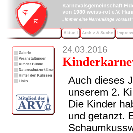
Karnevalsgemeinschaft Fide
von 1980 weiss-rot e.V. Ha
„Immer eine Narrenlänge voraus!
Aktuell
Archiv & Suche
Impres
24.03.2016
Galerie
Kinderkarne
Veranstaltungen
Auf der Bühne
Datenschutzerklärung
Hinter den Kulissen
Auch dieses J
Links
unserem 2. Ki
Die Kinder hab
und getanzt. E
Schaumkusswe