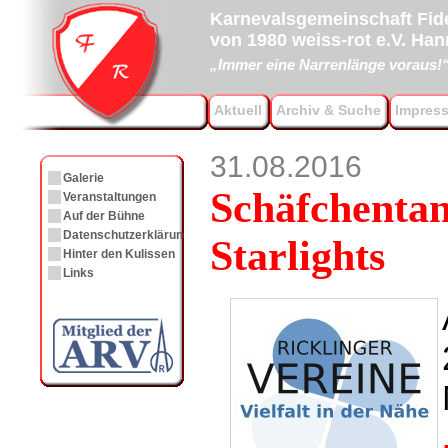
Karnevalsgemeinschaft Fide
von 1980 weiss-rot e.V. Ha
„Immer eine Narrenlänge voraus!
Aktuell
Archiv & Suche
Impres
31.08.2016
Galerie
Schäfchentan
Veranstaltungen
Auf der Bühne
Datenschutzerklärung
Starlights
Hinter den Kulissen
Links