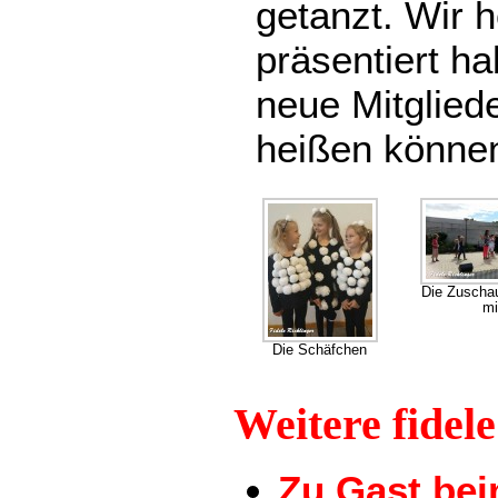
getanzt. Wir h
präsentiert h
neue Mitglied
heißen könne
Die Zuscha
mi
Die Schäfchen
Weitere fidel
Zu Gast be