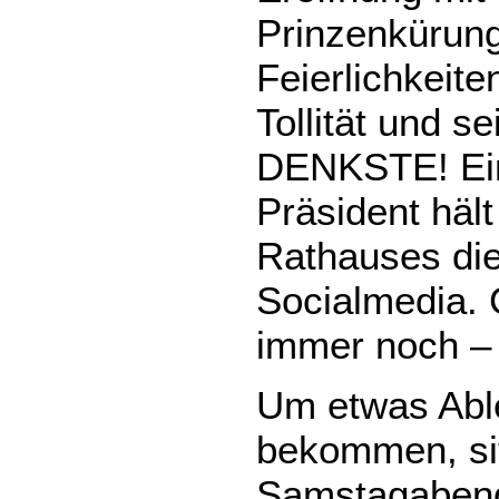
Prinzenkürun
Feierlichkeite
Tollität und s
DENKSTE! Ei
Präsident häl
Rathauses die
Socialmedia. 
immer noch – 
Um etwas Abl
bekommen, si
Samstagabend