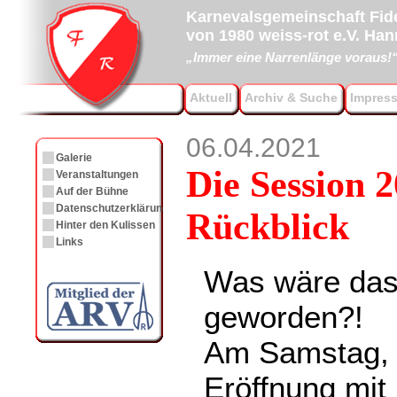
Karnevalsgemeinschaft Fide
von 1980 weiss-rot e.V. Ha
„Immer eine Narrenlänge voraus!
Aktuell
Archiv & Suche
Impres
06.04.2021
Galerie
Die Session 2
Veranstaltungen
Auf der Bühne
Datenschutzerklärung
Rückblick
Hinter den Kulissen
Links
Was wäre das 
geworden?!
Am Samstag, 
Eröffnung mit