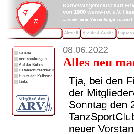
Karnevalsgemeinschaft Fide
von 1980 weiss-rot e.V. Ha
„Immer eine Narrenlänge voraus!
Aktuell
Archiv & Suche
Impres
08.06.2022
Galerie
Alles neu m
Veranstaltungen
Auf der Bühne
Datenschutzerklärung
Hinter den Kulissen
Tja, bei den F
Links
der Mitglied
Sonntag den 2
TanzSportClu
neuer Vorstan