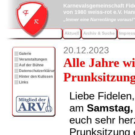
Karnevalsgemeinschaft Fide
von 1980 weiss-rot e.V. Ha
„Immer eine Narrenlänge voraus!
Aktuell
Archiv & Suche
Impres
20.12.2023
Galerie
Alle Jahre w
Veranstaltungen
Auf der Bühne
Datenschutzerklärung
Prunksitzung
Hinter den Kulissen
Links
Liebe Fidelen,
am
Samstag, 
euch sehr her
Prunksitzung 