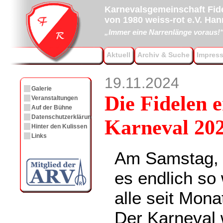
Karnevalsgemeinschaft Fide
von 1980 weiss-rot e.V. Ha
„Immer eine Narrenlänge voraus!
Aktuell
Archiv & Suche
Impres
19.11.2024
Galerie
Die Fidelen 
Veranstaltungen
Auf der Bühne
Datenschutzerklärung
Karneval 20
Hinter den Kulissen
Links
Am Samstag, 
es endlich so 
alle seit Mon
Der Karneval