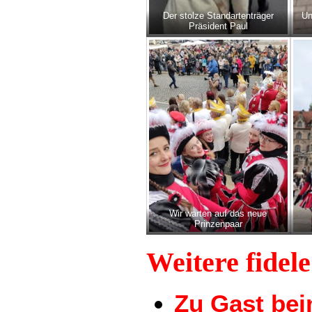
Der stolze Standartenträger
Un
Präsident Paul
Wir warten auf das neue
Prinzenpaar
Weitere fidel
Zu Gast be