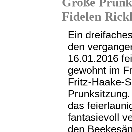
Große Prunks
Fidelen Rick
Ein dreifaches
den vergange
16.01.2016 fei
gewohnt im Fr
Fritz-Haake-S
Prunksitzung
das feierlauni
fantasievoll v
den Beekesäng