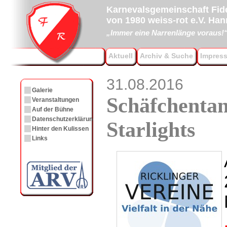
Karnevalsgemeinschaft Fide
von 1980 weiss-rot e.V. Ha
„Immer eine Narrenlänge voraus!
Aktuell
Archiv & Suche
Impres
31.08.2016
Galerie
Schäfchentan
Veranstaltungen
Auf der Bühne
Datenschutzerklärung
Starlights
Hinter den Kulissen
Links