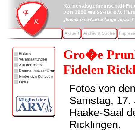
Karnevalsgemeinschaft Fide
von 1980 weiss-rot e.V. Ha
„Immer eine Narrenlänge voraus!
Aktuell
Archiv & Suche
Impres
Gro�e Prunk
Galerie
Veranstaltungen
Fidelen Rick
Auf der Bühne
Datenschutzerklärung
Hinter den Kulissen
Links
Fotos von de
Samstag, 17. 
Haake-Saal de
Ricklingen.