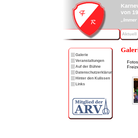
Karnev
von 19
„Immer 
Aktuell
Galer
Galerie
Veranstaltungen
Fotos
Freiz
Auf der Bühne
Datenschutzerklärung
Hinter den Kulissen
Links