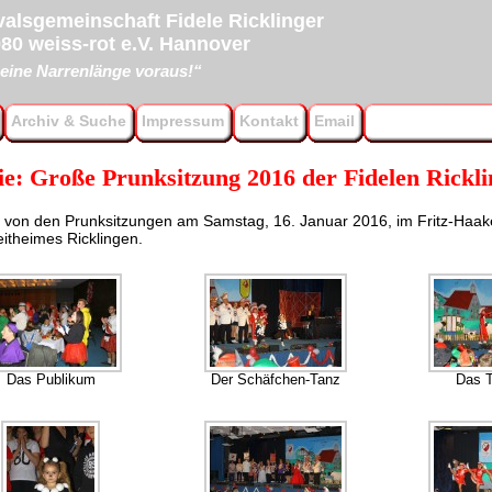
alsgemeinschaft Fidele Ricklinger
80 weiss-rot e.V. Hannover
eine Narrenlänge voraus!“
Archiv & Suche
Impressum
Kontakt
Email
ie: Große Prunksitzung 2016 der Fidelen Rickli
 von den Prunksitzungen am Samstag, 16. Januar 2016, im Fritz-Haak
eitheimes Ricklingen.
Das Publikum
Der Schäfchen-Tanz
Das 