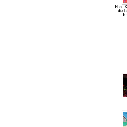
Hans-Ka
die L
Eh