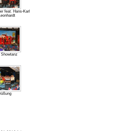
r feat. Hans-Karl
Leonhardt
n Showtanz
rüßung