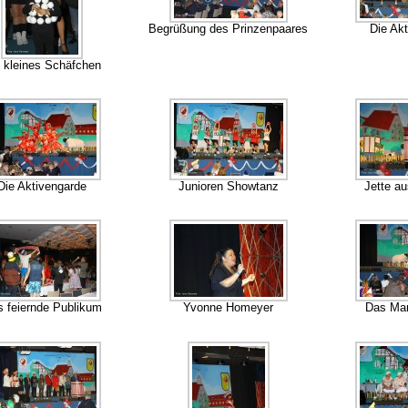
Begrüßung des Prinzenpaares
Die Ak
 kleines Schäfchen
Die Aktivengarde
Junioren Showtanz
Jette a
 feiernde Publikum
Yvonne Homeyer
Das Ma