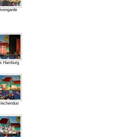
tivengarde
us Hamburg
riechenduo