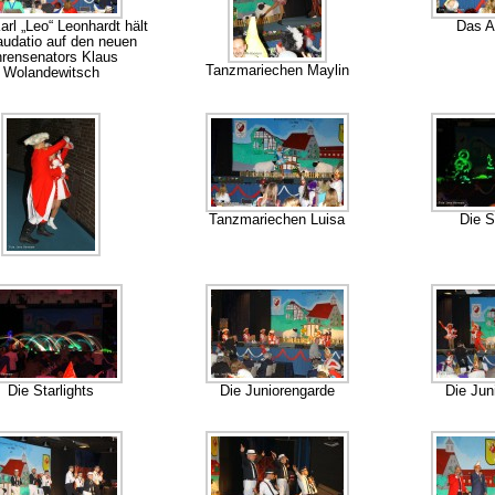
rl „Leo“ Leonhardt hält
Das A
audatio auf den neuen
rensenators Klaus
Tanzmariechen Maylin
Wolandewitsch
Tanzmariechen Luisa
Die S
Die Starlights
Die Juniorengarde
Die Jun