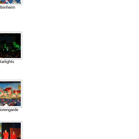
ltenheim
tarlights
iorengarde