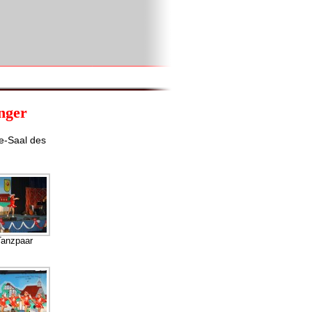
nger
e-Saal des
Tanzpaar