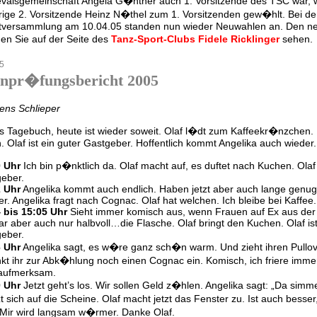
valsgemeinschaft Angela G�nther auch 1. Vorsitzende des TSC war, 
rige 2. Vorsitzende Heinz N�thel zum 1. Vorsitzenden gew�hlt. Bei de
versammlung am 10.04.05 standen nun wieder Neuwahlen an. Den n
n Sie auf der Seite des
Tanz-Sport-Clubs Fidele Ricklinger
sehen.
5
npr�fungsbericht 2005
ens Schlieper
s Tagebuch, heute ist wieder soweit. Olaf l�dt zum Kaffeekr�nzchen. 
. Olaf ist ein guter Gastgeber. Hoffentlich kommt Angelika auch wieder. D
0 Uhr
Ich bin p�nktlich da. Olaf macht auf, es duftet nach Kuchen. Olaf 
eber.
2 Uhr
Angelika kommt auch endlich. Haben jetzt aber auch lange genug
r. Angelika fragt nach Cognac. Olaf hat welchen. Ich bleibe bei Kaffee.
 bis 15:05 Uhr
Sieht immer komisch aus, wenn Frauen auf Ex aus der 
ar aber auch nur halbvoll…die Flasche. Olaf bringt den Kuchen. Olaf ist
eber.
6 Uhr
Angelika sagt, es w�re ganz sch�n warm. Und zieht ihren Pullov
kt ihr zur Abk�hlung noch einen Cognac ein. Komisch, ich friere immer
aufmerksam.
0 Uhr
Jetzt geht’s los. Wir sollen Geld z�hlen. Angelika sagt: „Da simm
t sich auf die Scheine. Olaf macht jetzt das Fenster zu. Ist auch besse
Mir wird langsam w�rmer. Danke Olaf.