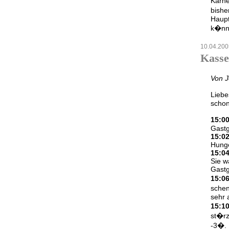
Karne
bishe
Haupt
k�nne
10.04.200
Kasse
Von J
Liebe
schon
15:0
Gastg
15:0
Hunge
15:04
Sie w
Gastg
15:0
schen
sehr 
15:1
st�rz
-3�. 