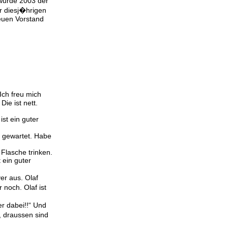
wurde 2003 der
r diesj�hrigen
euen Vorstand
Ich freu mich
ie ist nett.
ist ein guter
 gewartet. Habe
Flasche trinken.
 ein guter
er aus. Olaf
 noch. Olaf ist
er dabei!!“ Und
r, draussen sind