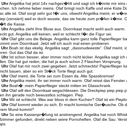
5 Uhr
Angelika hat jetzt 14x nachgez�hlt und sagt ich k�nnte mir eins
chen. Ich nehme lieber meins. Olaf bringt noch Kaffe und eine Kiste D
c alle ist. Olaf sorgt sehr gut f�r uns, obwohl Angelika meint, er w�re
iep (zensiert) weil er doch wusste, das sie heute zum pr�fen k�me. O
r�ft die Kasse.
0 Uhr
Angelika zieht Ihre Bluse aus. Doornkaat macht wohl auch warm.
ckt gut. Angelika will keinen, weil er schlecht f�r die Figur sei.
0 Uhr
Olaf gibt uns die Belege. Angelika kann ganz tolle Papierflieger b
ommt vom Doornkaat. Jetzt will ich auch mal einen probieren.
 Uhr
Boah ist das ekelig. Angelika sagt: „dassnudeeeste“. Olaf meint, ic
eren. Gut das Olaf da ist.
2 Uhr
Ist schon besser, aber immer noch nicht lecker. Angelika sagt ich s
llen. Die hat gut reden, die hat ja auch schon 2 Flaschen Vorsprung.
3 Uhr
Olaf hat mir noch zwei gegeben. Jetzt schmeckts! Papierflieger k
nicht bauen, aber so ein St�ck Torte fliegt auch gut.
4 Uhr
Olaf meint, die Torte sei zum Essen da. Alte Spassbremse!
8 Uhr
Angelika meint, ihr sei immer noch warm. Olaf reisst das Fenster 
0 Uhr
Boah�..mein Papierflieger steckt mitten im Glasschrank.
5 Uhr
Olaf will den Doornkaat wegschliessen. Die Dreckpiep piep piep pi
en ihn gerade noch bewusstlos schlagen. Piep.
0 Uhr
Mir ist schlecht. Was war bloss in dem Kuchen? Olaf ist ein Pieplo
5 Uhr
Olaf kommt wieder zu sich. Er macht komische Ger�usche. Ob 
einem Mund kommt?
0 Uhr
So eine Kassenpr�fung ist anstrengend. Angelika hat noch Whisk
fzimmer gefunden, direkt neben seine Pornoheften. Olaf die Sau. Verst
aps.