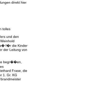
ungen direkt hier
 tolles
fers und den
 Weinhold
pa� f�r die Kinder
er der Leitung von
�ste begr��en,
des
ethard Frase, die
r 1. Gr. KG
erbrandmeister