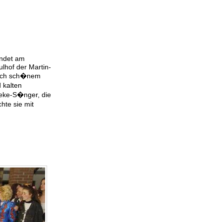
indet am
lhof der Martin-
tlich sch�nem
 kalten
eke-S�nger, die
te sie mit