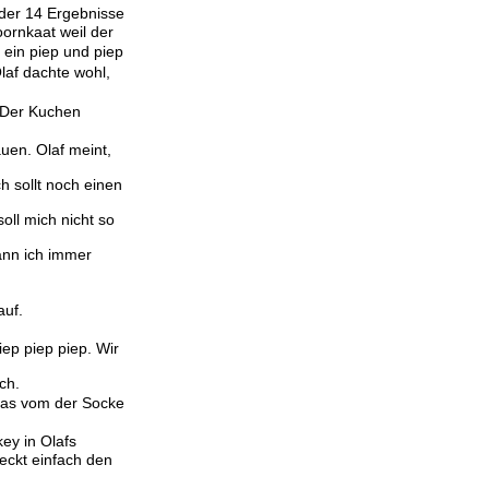
 der 14 Ergebnisse
oornkaat weil der
 ein piep und piep
laf dachte wohl,
 Der Kuchen
auen. Olaf meint,
h sollt noch einen
oll mich nicht so
ann ich immer
auf.
ep piep piep. Wir
ch.
das vom der Socke
ey in Olafs
eckt einfach den