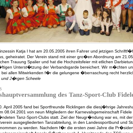
inzessin Katja I hat am 20.05.2005 ihren Fahrer und jetzigen Schriftf
s, geheiratet. Der Verein stand mit einer gro�en Abordnung am 21.05
lichen Trauung Spalier und hat die Hochzeitsfeier mit etlichen Darbietu
�ftigen Unterst�tzung der Verbandsgarde bereichert. Wir m�chten un
bei allen Mitwirkenden f�r die gelungene �berraschung recht herzli
e und J�rgen Scheele
5
shauptversammlung des Tanz-Sport-Club Fidele
. April 2005 fand bei Sportfreunde Ricklingen die diesj�hrige Jahre
m 08.04.2001 von neun Mitgliedern der Karnevalsgemeinschaft Fidele 
ndeten Tanz-Sport-Clubs statt. Ziel der Neugr�ndung war es, mit de
verein ausgegliederten Tanzabteilung, in den Landessportbund und S
nommen zu werden. Nachdem f�r die ersten zwei Jahre die Pr�siden