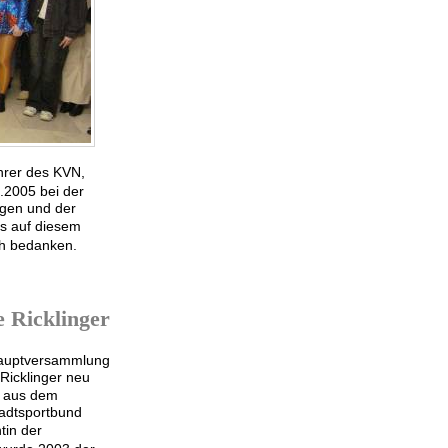
�hrer des KVN,
.2005 bei der
ngen und der
s auf diesem
ch bedanken.
 Ricklinger
shauptversammlung
Ricklinger neu
r aus dem
tadtsportbund
tin der