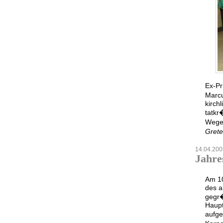
Ex-Pr
Marcu
kirch
tatkr
Wege 
Gret
14.04.200
Jahre
Am 10
des a
gegr�
Haupt
aufge