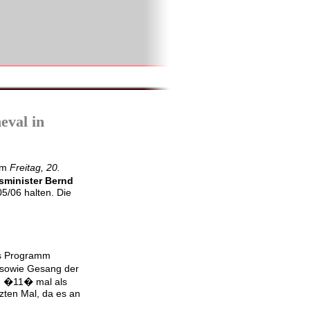
eval in
 am
Freitag, 20.
sminister Bernd
5/06 halten. Die
es Programm
 sowie Gesang der
m �11� mal als
tzten Mal, da es an