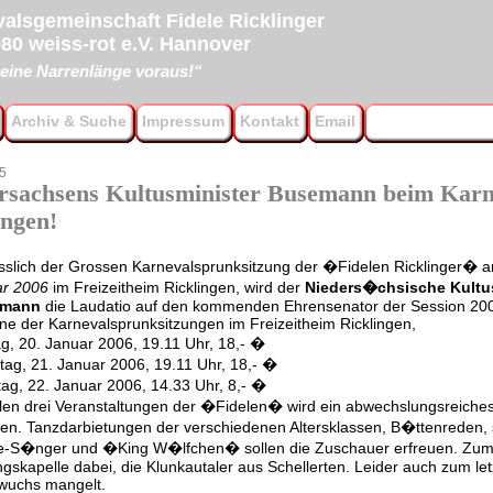
alsgemeinschaft Fidele Ricklinger
80 weiss-rot e.V. Hannover
eine Narrenlänge voraus!“
Archiv & Suche
Impressum
Kontakt
Email
5
rsachsens Kultusminister Busemann beim Karn
ingen!
slich der Grossen Karnevalsprunksitzung der �Fidelen Ricklinger�
ar 2006
im Freizeitheim Ricklingen, wird der
Nieders�chsische Kultu
emann
die Laudatio auf den kommenden Ehrensenator der Session 200
ne der Karnevalsprunksitzungen im Freizeitheim Ricklingen,
ag, 20. Januar 2006, 19.11 Uhr, 18,- �
ag, 21. Januar 2006, 19.11 Uhr, 18,- �
ag, 22. Januar 2006, 14.33 Uhr, 8,- �
llen drei Veranstaltungen der �Fidelen� wird ein abwechslungsreich
en. Tanzdarbietungen der verschiedenen Altersklassen, B�ttenreden,
e-S�nger und �King W�lfchen� sollen die Zuschauer erfreuen. Zu
ngskapelle dabei, die Klunkautaler aus Schellerten. Leider auch zum le
wuchs mangelt.