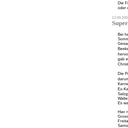
Die F
oder 
13.09.200
Super
Bei h
Somm
Gesan
Beek
hervo
gab e
Chris
Die P
darun
Karne
Ex-Ka
Salzg
Walte
Es wa
Hier 
Gross
Freit
Samst