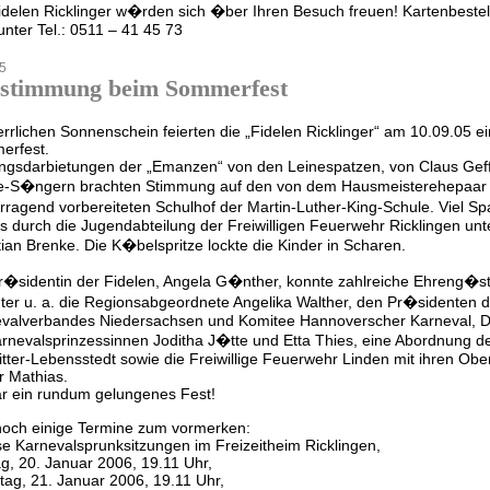
idelen Ricklinger w�rden sich �ber Ihren Besuch freuen! Kartenbestell
unter Tel.: 0511 – 41 45 73
5
stimmung beim Sommerfest
errlichen Sonnenschein feierten die „Fidelen Ricklinger“ am 10.09.05 ein
erfest.
gsdarbietungen der „Emanzen“ von den Leinespatzen, von Claus Gef
e-S�ngern brachten Stimmung auf den von dem Hausmeisterehepaar
rragend vorbereiteten Schulhof der Martin-Luther-King-Schule. Viel S
s durch die Jugendabteilung der Freiwilligen Feuerwehr Ricklingen unt
tian Brenke. Die K�belspritze lockte die Kinder in Scharen.
r�sidentin der Fidelen, Angela G�nther, konnte zahlreiche Ehreng
ter u. a. die Regionsabgeordnete Angelika Walther, den Pr�sidenten 
valverbandes Niedersachsen und Komitee Hannoverscher Karneval, Di
rnevalsprinzessinnen Joditha J�tte und Etta Thies, eine Abordnung de
itter-Lebensstedt sowie die Freiwillige Feuerwehr Linden mit ihren Ob
r Mathias.
r ein rundum gelungenes Fest!
noch einige Termine zum vormerken:
e Karnevalsprunksitzungen im Freizeitheim Ricklingen,
ag, 20. Januar 2006, 19.11 Uhr,
ag, 21. Januar 2006, 19.11 Uhr,