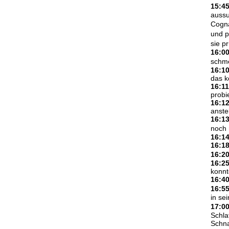
15:4
aussu
Cogna
und p
sie p
16:0
schme
16:1
das k
16:11
probi
16:1
anste
16:1
noch 
16:1
16:1
16:2
16:2
konnt
16:4
16:5
in s
17:0
Schla
Schn