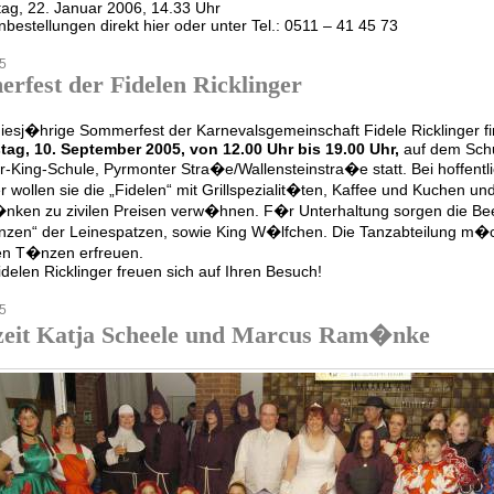
ag, 22. Januar 2006, 14.33 Uhr
nbestellungen direkt hier oder unter Tel.: 0511 – 41 45 73
5
rfest der Fidelen Ricklinger
iesj�hrige Sommerfest der Karnevalsgemeinschaft Fidele Ricklinger f
ag, 10. September 2005, von 12.00 Uhr bis 19.00 Uhr,
auf dem Schu
r-King-Schule, Pyrmonter Stra�e/Wallensteinstra�e statt. Bei hoffen
r wollen sie die „Fidelen“ mit Grillspezialit�ten, Kaffee und Kuchen und
nken zu zivilen Preisen verw�hnen. F�r Unterhaltung sorgen die Be
zen“ der Leinespatzen, sowie King W�lfchen. Die Tanzabteilung m�ch
en T�nzen erfreuen.
idelen Ricklinger freuen sich auf Ihren Besuch!
5
eit Katja Scheele und Marcus Ram�nke