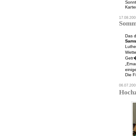
Sonnt
Karte
17.08.200
Somme
Das d
Samst
Luthe
Wette
Getr�
„Eman
einig
Die F
06.07.200
Hochz