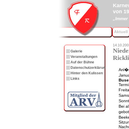
Karnev
von 19
„Immer 
Aktuell
14.10.200
Niede
Galerie
Rickl
Veranstaltungen
Auf der Bühne
Datenschutzerklärung
Anl�s
Hinter den Kulissen
Janu
Links
Bus
Termi
Freit
Samst
Sonnt
Bei a
gebot
Beek
Sitzu
Nach